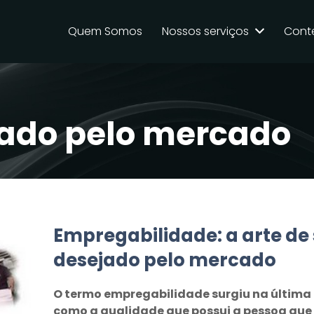
Quem Somos
Nossos serviços
Cont
jado pelo mercado
Empregabilidade: a arte de
desejado pelo mercado
O termo empregabilidade surgiu na última 
como a qualidade que possui a pessoa que