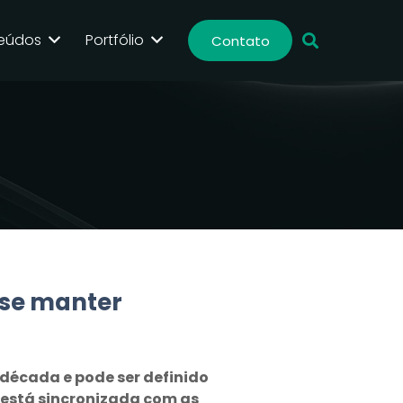
eúdos
Portfólio
Contato
 se manter
década e pode ser definido
 está sincronizada com as