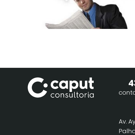
4
cont
Av. A
Palha