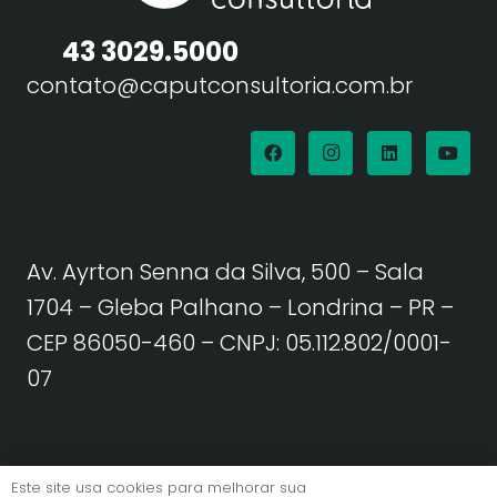
43 3029.5000
contato@caputconsultoria.com.br
Av. Ayrton Senna da Silva, 500 – Sala
1704 – Gleba Palhano – Londrina – PR –
CEP 86050-460
– CNPJ: 05.112.802/0001-
07
Política de Privacidade | Termos de Uso
Este site usa cookies para melhorar sua