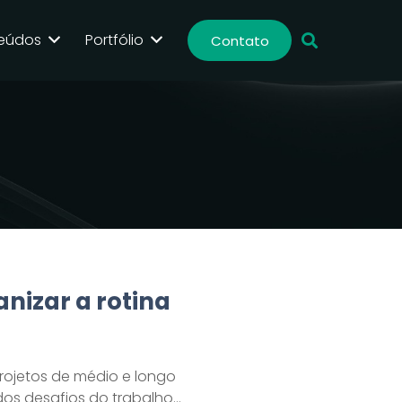
eúdos
Portfólio
Contato
anizar a rotina
projetos de médio e longo
os desafios do trabalho…