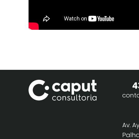
4
cont
Av. A
Palha