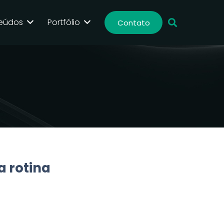
eúdos
Portfólio
Contato
a rotina