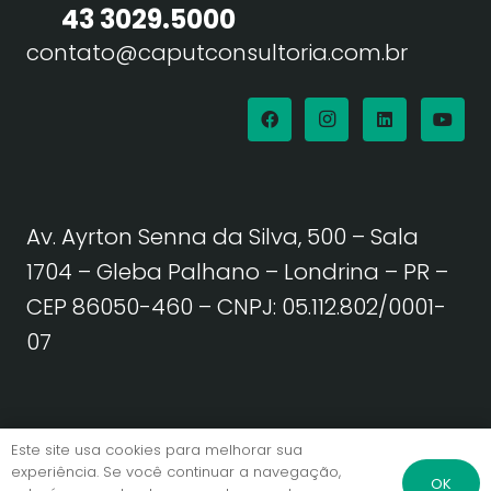
43 3029.5000
contato@caputconsultoria.com.br
Av. Ayrton Senna da Silva, 500 – Sala
1704 – Gleba Palhano – Londrina – PR –
CEP 86050-460
– CNPJ: 05.112.802/0001-
07
Política de Privacidade | Termos de Uso
Este site usa cookies para melhorar sua
experiência. Se você continuar a navegação,
OK