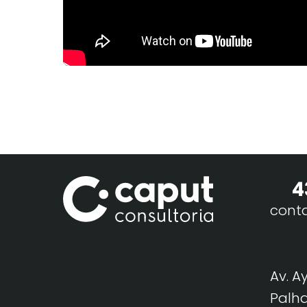
4
cont
Av. A
Palha