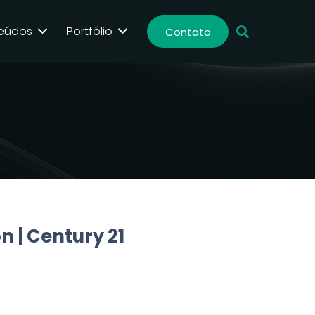
eúdos
Portfólio
Contato
 | Century 21