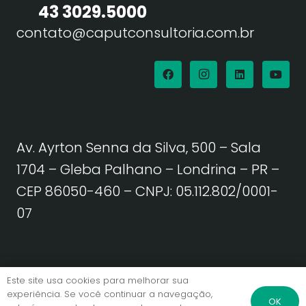
43 3029.5000
contato@caputconsultoria.com.br
Av. Ayrton Senna da Silva, 500 – Sala
1704 – Gleba Palhano – Londrina – PR –
CEP 86050-460
– CNPJ: 05.112.802/0001-
07
Política de Privacidade | Termos de Uso
Este site usa cookies para melhorar sua
experiência. Se você continuar a navegação,
OK