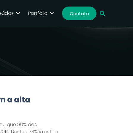
eúdos
Portfólio
Contato
 a alta
lou que 80% dos
14. Destes, 73% já estão