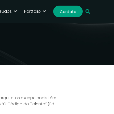
eúdos
Portfólio
Contato
 arquitetos excepcionais têm
 “O Código do Talento” (Ed.…