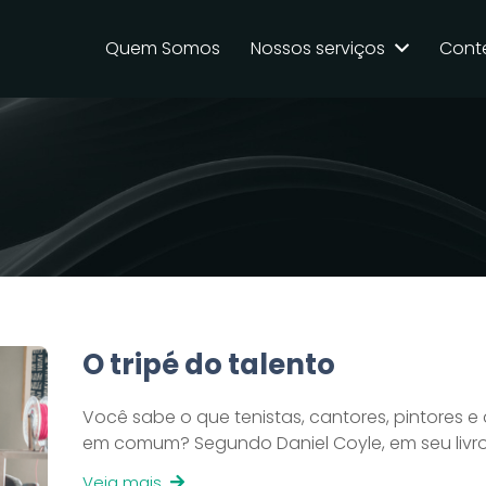
Quem Somos
Nossos serviços
Cont
O tripé do talento
Você sabe o que tenistas, cantores, pintores e
em comum? Segundo Daniel Coyle, em seu livro
Veja mais