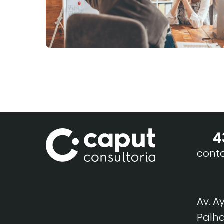
4
cont
Av. A
Palha