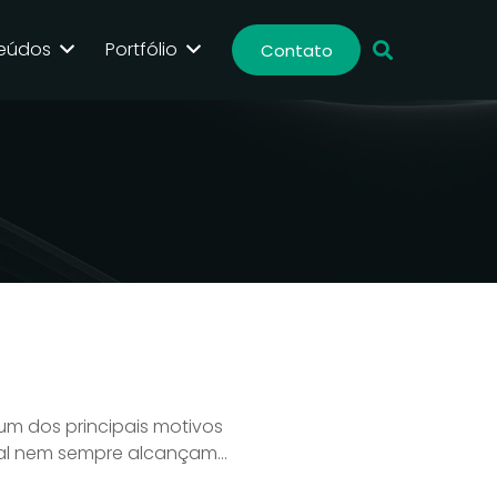
eúdos
Portfólio
Contato
um dos principais motivos
ial nem sempre alcançam…