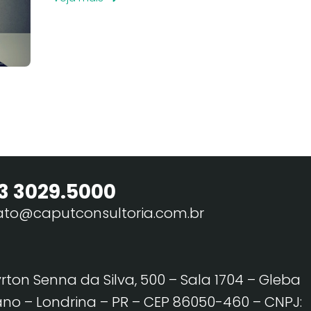
3 3029.5000
ato@caputconsultoria.com.br
yrton Senna da Silva, 500 – Sala 1704 – Gleba
no – Londrina – PR – CEP 86050-460
– CNPJ: