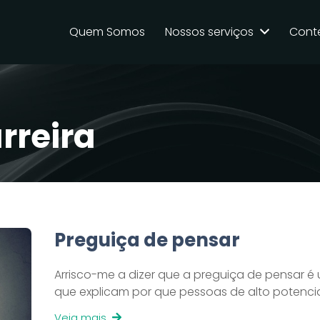
Quem Somos
Nossos serviços
Cont
rreira
Preguiça de pensar
Arrisco-me a dizer que a preguiça de pensar é 
que explicam por que pessoas de alto potenc
Veja mais