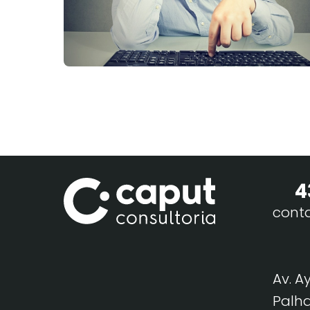
4
cont
Av. A
Palha