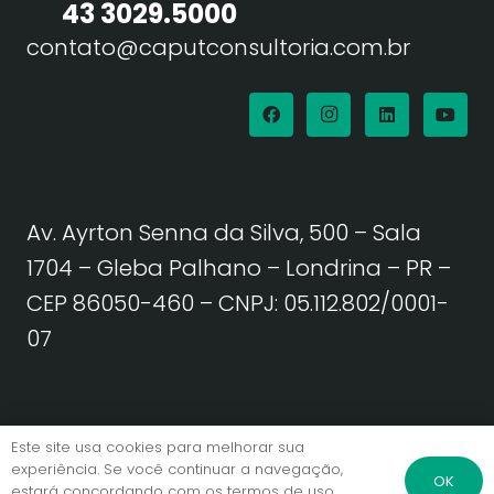
43 3029.5000
contato@caputconsultoria.com.br
Av. Ayrton Senna da Silva, 500 – Sala
1704 – Gleba Palhano – Londrina – PR –
CEP 86050-460
– CNPJ: 05.112.802/0001-
07
Política de Privacidade | Termos de Uso
Este site usa cookies para melhorar sua
experiência. Se você continuar a navegação,
OK
estará concordando com os termos de uso.