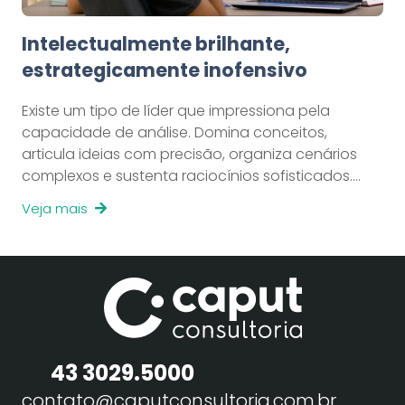
Intelectualmente brilhante,
estrategicamente inofensivo
Existe um tipo de líder que impressiona pela
capacidade de análise. Domina conceitos,
articula ideias com precisão, organiza cenários
complexos e sustenta raciocínios sofisticados.…
Veja mais
43 3029.5000
contato@caputconsultoria.com.br