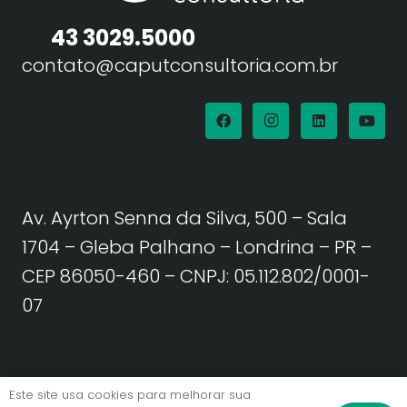
43 3029.5000
contato@caputconsultoria.com.br
Av. Ayrton Senna da Silva, 500 – Sala
1704 – Gleba Palhano – Londrina – PR –
CEP 86050-460
– CNPJ: 05.112.802/0001-
07
Política de Privacidade | Termos de Uso
Este site usa cookies para melhorar sua