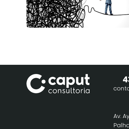
4
cont
Av. A
Palha