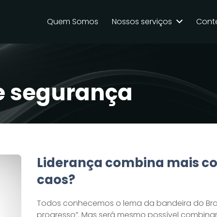
Quem Somos
Nossos serviços
Cont
e segurança
Liderança combina mais c
caos?
Todos conhecemos o lema da bandeira do Bras
progresso”. Mas será mesmo possível combinar