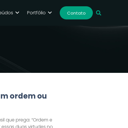
eúdos
Portfólio
Contato
om ordem ou
il que prega: “Ordem e
 essas duas virtudes no