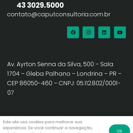
43 3029.5000
contato@caputconsultoria.com.br
Av. Ayrton Senna da Silva, 500 – Sala
1704 – Gleba Palhano – Londrina – PR –
CEP 86050-460
– CNPJ: 05.112.802/0001-
07
Política de Privacidade | Termos de Uso
Este site usa cookies para melhorar sua
experiência. Se você continuar a navegação,
OK