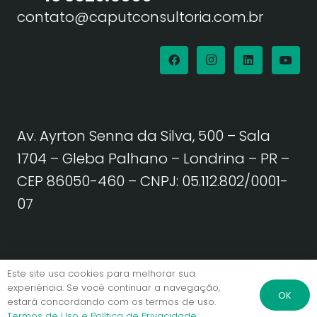
contato@caputconsultoria.com.br
Av. Ayrton Senna da Silva, 500 – Sala
1704 – Gleba Palhano – Londrina – PR –
CEP 86050-460
– CNPJ: 05.112.802/0001-
07
Política de Privacidade | Termos de Uso
Este site usa cookies para melhorar sua
experiência. Se você continuar a navegação,
OK
estará concordando com os termos de uso.
© Caput Consultoria. Todos os direitos reservados.
Termos de Uso e Política de Privacidade