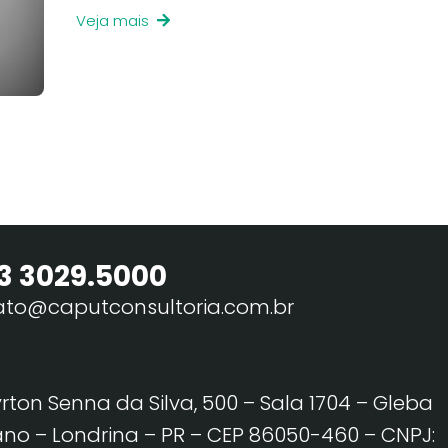
Veja mais
3 3029.5000
ato@caputconsultoria.com.br
yrton Senna da Silva, 500 – Sala 1704 – Gleba
no – Londrina – PR – CEP 86050-460
– CNPJ: