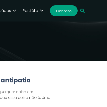
eúdos
Portfólio
Contato
 antipatia
qualquer coisa em
que essa coisa não é. Uma