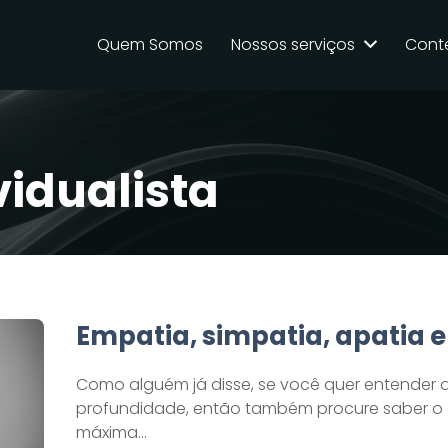
Quem Somos
Nossos serviços
Cont
vidualista
Empatia, simpatia, apatia e
Como alguém já disse, se você quer entender 
profundidade, então também procure saber o 
máxima…