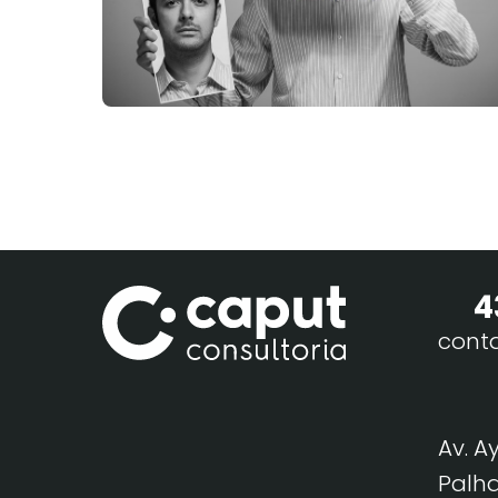
4
cont
Av. A
Palha