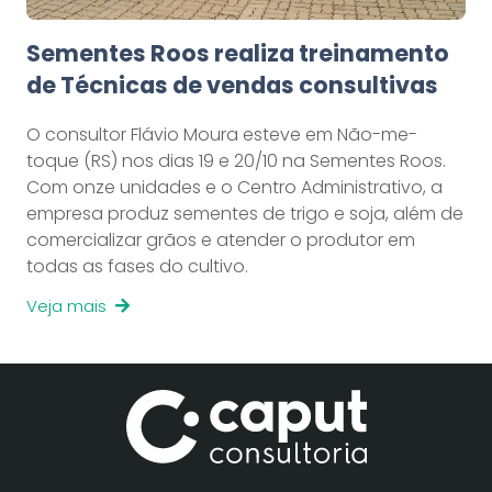
Sementes Roos realiza treinamento
de Técnicas de vendas consultivas
O consultor Flávio Moura esteve em Não-me-
toque (RS) nos dias 19 e 20/10 na Sementes Roos.
Com onze unidades e o Centro Administrativo, a
empresa produz sementes de trigo e soja, além de
comercializar grãos e atender o produtor em
todas as fases do cultivo.
Veja mais