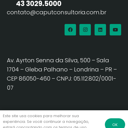
43 3029.5000
contato@caputconsultoria.com.br
Av. Ayrton Senna da Silva, 500 – Sala
1704 – Gleba Palhano – Londrina – PR –
CEP 86050-460
– CNPJ: 05.112.802/0001-
07
Política de Privacidade | Termos de Uso
Este site usa cookies para melhorar sua
experiência. Se você continuar a navegação,
OK
estará concordando com os termos de uso.