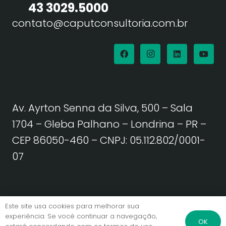
43 3029.5000
contato@caputconsultoria.com.br
Av. Ayrton Senna da Silva, 500 – Sala
1704 – Gleba Palhano – Londrina – PR –
CEP 86050-460
– CNPJ: 05.112.802/0001-
07
Política de Privacidade | Termos de Uso
Este site usa cookies para melhorar sua
experiência. Se você continuar a navegação,
OK