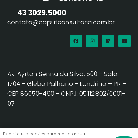
43 3029.5000
contato@caputconsultoria.com.br
Av. Ayrton Senna da Silva, 500 – Sala
1704 – Gleba Palhano – Londrina – PR –
CEP 86050-460
– CNPJ: 05.112.802/0001-
07
Política de Privacidade | Termos de Uso
Este site usa cookies para melhorar sua