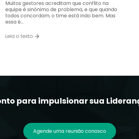
Muitos gestores acreditam que conflito na
equipe é sinônimo de problema, e que quando
todos concordam, o time está indo bem. Mas
essa é…
Leia o texto
onto para impulsionar sua Lideran
Agende uma reunião conosco