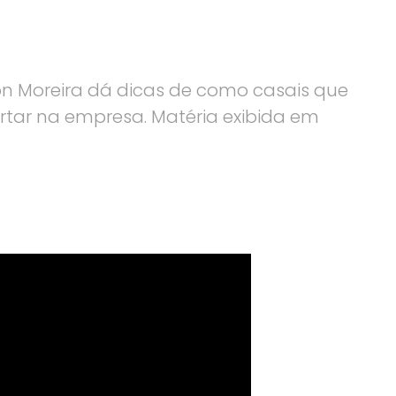
on Moreira dá dicas de como casais que
tar na empresa. Matéria exibida em