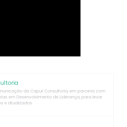
ltoria
municação da Caput Consultoria, em parceria com
stas em Desenvolvimento de Liderança, para levar
s e atualizados.