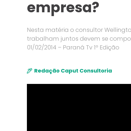
empresa?
Nesta matéria o consultor Wellingt
trabalham juntos devem se compor
01/02/2014 – Paraná Tv 1º Edição
Redação Caput Consultoria