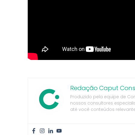
Redação Caput Consu
Produzido pela equipe de Co
nossos consultores especiali
até você conteúdos relevante