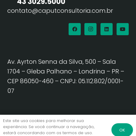
43 3029.5000
contato@caputconsultoria.com.br
Av. Ayrton Senna da Silva, 500 – Sala
1704 – Gleba Palhano – Londrina – PR –
CEP 86050-460
– CNPJ: 05.112.802/0001-
07
Política de Privacidade | Termos de Uso
Este site usa cookies para melhorar sua
experiência. Se você continuar a navegação,
OK
estará concordando com os termos de uso.
© Caput Consultoria. Todos os direitos reservados.