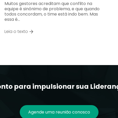
Muitos gestores acreditam que conflito na
equipe é sinônimo de problema, e que quando
todos concordam, o time está indo bem. Mas
essa é…
Leia o texto
onto para impulsionar sua Lideran
Agende uma reunião conosco