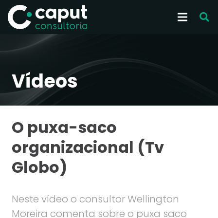
Vídeos
O puxa-saco
organizacional (Tv
Globo)
Neste vídeo o consultor Wellington
Moreira comenta sobre o puxa saco