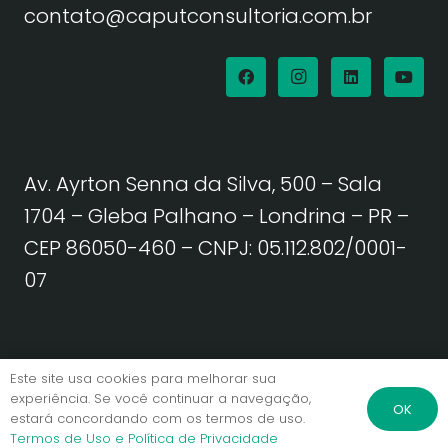
contato@caputconsultoria.com.br
Av. Ayrton Senna da Silva, 500 – Sala
1704 – Gleba Palhano – Londrina – PR –
CEP 86050-460
– CNPJ: 05.112.802/0001-
07
Política de Privacidade | Termos de Uso
Este site usa cookies para melhorar sua
experiência. Se você continuar a navegação,
OK
estará concordando com os termos de uso.
© Caput Consultoria. Todos os direitos reservados.
Termos de Uso e Política de Privacidade