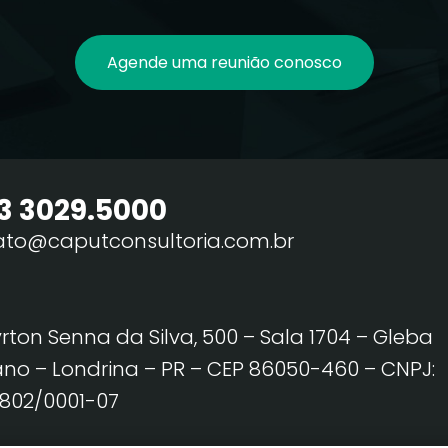
Agende uma reunião conosco
3 3029.5000
ato@caputconsultoria.com.br
yrton Senna da Silva, 500 – Sala 1704 – Gleba
no – Londrina – PR – CEP 86050-460
– CNPJ:
2.802/0001-07