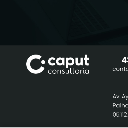
4
cont
Av. A
Palha
05.11