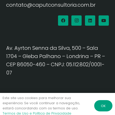
contato@caputconsultoria.com.br
Av. Ayrton Senna da Silva, 500 – Sala
1704 – Gleba Palhano – Londrina – PR –
CEP 86050-460
– CNPJ: 05.112.802/0001-
07
Política de Privacidade | Termos de Uso
Este site usa cookies para melhorar sua
experiência. Se você continuar a navegação,
OK
estará concordando com os termos de uso.
© Caput Consultoria. Todos os direitos reservados.
Termos de Uso e Política de Privacidade