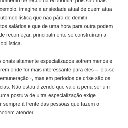
momento de recuo da economia, pois são mais
exemplo, imagine a ansiedade atual de quem atua
tomobilística que não pára de demitir
os salários e que de uma hora para outra podem
 recomeçar, principalmente se construíram a
bilística.
ionais altamente especializados sofrem menos e
em onde for mais interessante para eles – leia-se
emuneração -, mas em períodos de crise são os
ias. Não estou dizendo que vale a pena ser um
 uma postura de ultra-especialização exige
tar sempre à frente das pessoas que fazem o
podem atender.