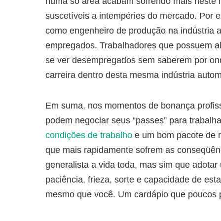
numa só área acabam sofrendo mais neste 
suscetíveis a intempéries do mercado. Por 
como engenheiro de produção na indústria au
empregados. Trabalhadores que possuem alt
se ver desempregados sem saberem por onde
carreira dentro desta mesma indústria automo
Em suma, nos momentos de bonança profiss
podem negociar seus “passes” para trabalhar
condições de trabalho
e um bom pacote de r
que mais rapidamente sofrem as conseqüênc
generalista a vida toda, mas sim que adotar
paciência, frieza, sorte e capacidade de es
mesmo que você. Um cardápio que poucos 