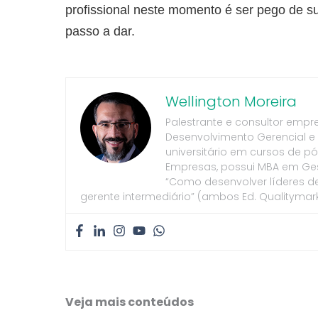
profissional neste momento é ser pego de su
passo a dar.
Wellington Moreira
Palestrante e consultor empr
Desenvolvimento Gerencial e
universitário em cursos de 
Empresas, possui MBA em Gest
“Como desenvolver líderes de v
gerente intermediário” (ambos Ed. Qualitymark
Veja mais conteúdos