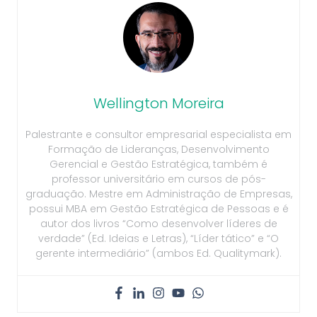
Wellington Moreira
Palestrante e consultor empresarial especialista em
Formação de Lideranças, Desenvolvimento
Gerencial e Gestão Estratégica, também é
professor universitário em cursos de pós-
graduação. Mestre em Administração de Empresas,
possui MBA em Gestão Estratégica de Pessoas e é
autor dos livros “Como desenvolver líderes de
verdade” (Ed. Ideias e Letras), “Líder tático” e “O
gerente intermediário” (ambos Ed. Qualitymark).