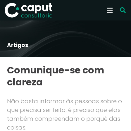
Artigos
Comunique-se com
clareza
Não basta informar às pessoas sobre o
que precisa ser feito; é preciso que elas
também compreendam o porquê das
coisas.