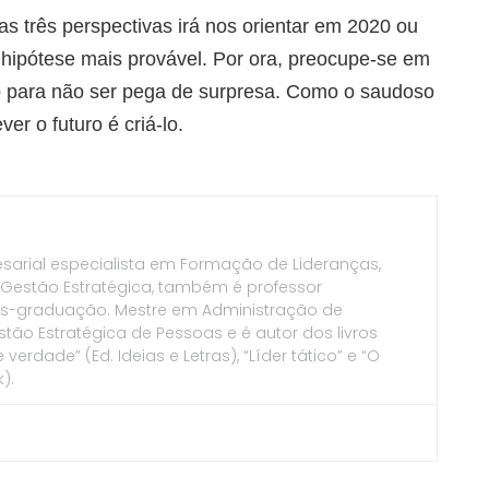
as três perspectivas irá nos orientar em 2020 ou
a hipótese mais provável. Por ora, preocupe-se em
o para não ser pega de surpresa. Como o saudoso
er o futuro é criá-lo.
esarial especialista em Formação de Lideranças,
 Gestão Estratégica, também é professor
pós-graduação. Mestre em Administração de
ão Estratégica de Pessoas e é autor dos livros
erdade” (Ed. Ideias e Letras), “Líder tático” e “O
).