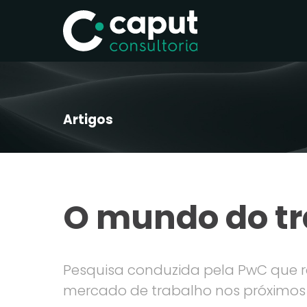
Artigos
O mundo do t
Pesquisa conduzida pela PwC que re
mercado de trabalho nos próximos