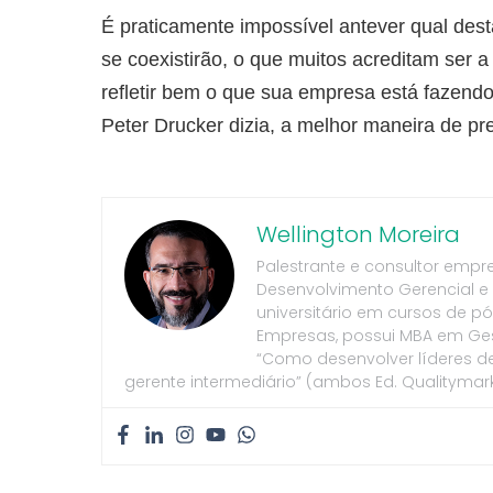
É praticamente impossível antever qual dest
se coexistirão, o que muitos acreditam ser 
refletir bem o que sua empresa está fazend
Peter Drucker dizia, a melhor maneira de prev
Wellington Moreira
Palestrante e consultor empr
Desenvolvimento Gerencial e
universitário em cursos de 
Empresas, possui MBA em Gest
“Como desenvolver líderes de v
gerente intermediário” (ambos Ed. Qualitymark