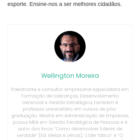
esporte. Ensine-nos a ser melhores cidadãos.
Wellington Moreira
Palestrante e consultor empresarial especialista em
Formação de Lideranças, Desenvolvimento
Gerencial e Gestão Estratégica, também é
professor universitário em cursos de pós-
graduação. Mestre em Administração de Empresas,
possui MBA em Gestão Estratégica de Pessoas e é
autor dos livros “Como desenvolver líderes de
verdade” (Ed. Ideias e Letras), “Líder tático” e “O