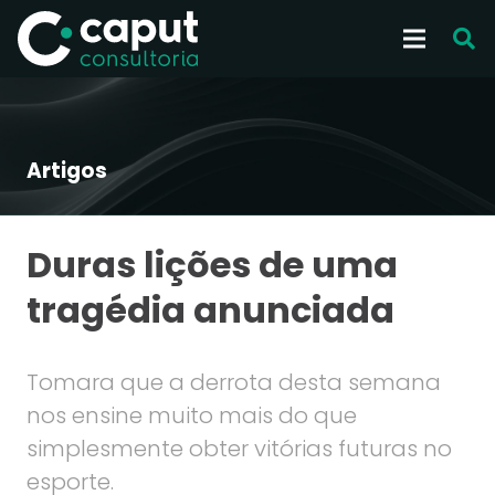
Artigos
Duras lições de uma
tragédia anunciada
Tomara que a derrota desta semana
nos ensine muito mais do que
simplesmente obter vitórias futuras no
esporte.