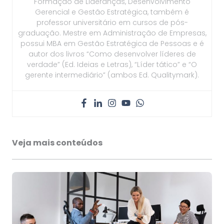
Formação de Lideranças, Desenvolvimento
Gerencial e Gestão Estratégica, também é
professor universitário em cursos de pós-
graduação. Mestre em Administração de Empresas,
possui MBA em Gestão Estratégica de Pessoas e é
autor dos livros “Como desenvolver líderes de
verdade” (Ed. Ideias e Letras), “Líder tático” e “O
gerente intermediário” (ambos Ed. Qualitymark).
Veja mais conteúdos