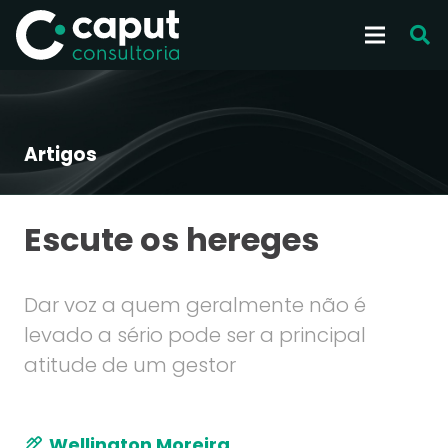
Artigos
Escute os hereges
Dar voz a quem geralmente não é
levado a​ sério pode ser a principal
atitude de um gestor
Wellington Moreira