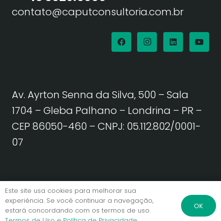
contato@caputconsultoria.com.br
Av. Ayrton Senna da Silva, 500 – Sala
1704 – Gleba Palhano – Londrina – PR –
CEP 86050-460
– CNPJ: 05.112.802/0001-
07
Política de Privacidade | Termos de Uso
Este site usa cookies para melhorar sua
experiência. Se você continuar a navegação,
OK
estará concordando com os termos de uso.
© Caput Consultoria. Todos os direitos reservados.
Termos de Uso e Política de Privacidade