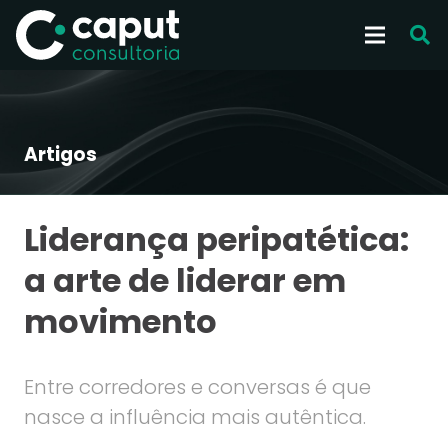
Artigos
Liderança peripatética:
a arte de liderar em
movimento
Entre corredores e conversas é que
nasce a influência mais autêntica.