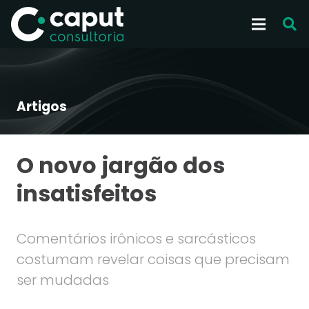
Artigos
O novo jargão dos
insatisfeitos
Comentários irônicos e sarcásticos
costumam revelar coisas que precisam
ser mudadas