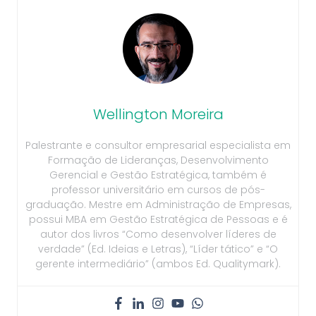
Wellington Moreira
Palestrante e consultor empresarial especialista em
Formação de Lideranças, Desenvolvimento
Gerencial e Gestão Estratégica, também é
professor universitário em cursos de pós-
graduação. Mestre em Administração de Empresas,
possui MBA em Gestão Estratégica de Pessoas e é
autor dos livros “Como desenvolver líderes de
verdade” (Ed. Ideias e Letras), “Líder tático” e “O
gerente intermediário” (ambos Ed. Qualitymark).