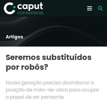
Artigos
Seremos substituídos
por robôs?
Nossa geração precisa abandonar a
posição de mão-de-obra para ocupar
o papel de ser pensante.