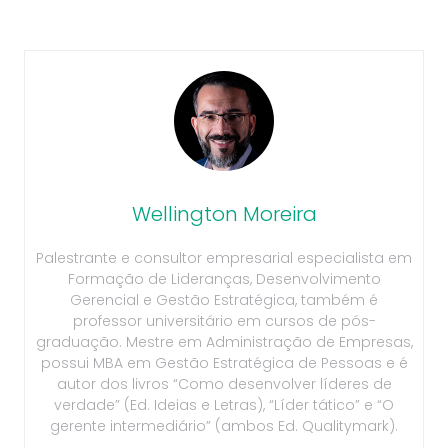
Wellington Moreira
Palestrante e consultor empresarial especialista em
Formação de Lideranças, Desenvolvimento
Gerencial e Gestão Estratégica, também é
professor universitário em cursos de pós-
graduação. Mestre em Administração de Empresas,
possui MBA em Gestão Estratégica de Pessoas e é
autor dos livros “Como desenvolver líderes de
verdade” (Ed. Ideias e Letras), “Líder tático” e “O
gerente intermediário” (ambos Ed. Qualitymark).