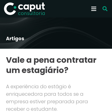
Artigos
Vale a pena contratar
um estagiário?
A experiência do estágio é
enriquecedora para todos se a
empresa estiver preparada para
receber o estudante.